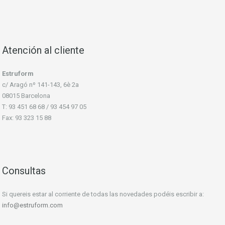
Atención al cliente
Estruform
c/ Aragó nº 141-143, 6è 2a
08015 Barcelona
T: 93 451 68 68 / 93 454 97 05
Fax: 93 323 15 88
Consultas
Si quereis estar al corriente de todas las novedades podéis escribir a:
info@estruform.com