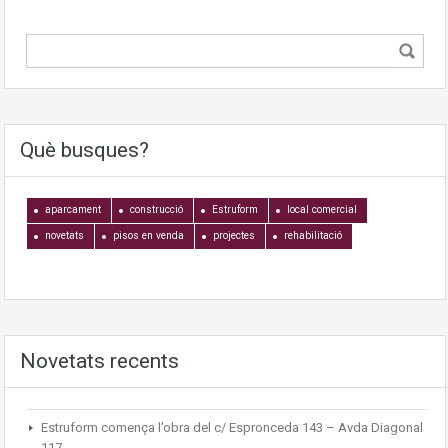
Què busques?
aparcament
construcció
Estruform
local comercial
novetats
pisos en venda
projectes
rehabilitació
Novetats recents
Estruform comença l’obra del c/ Espronceda 143 – Avda Diagonal
117