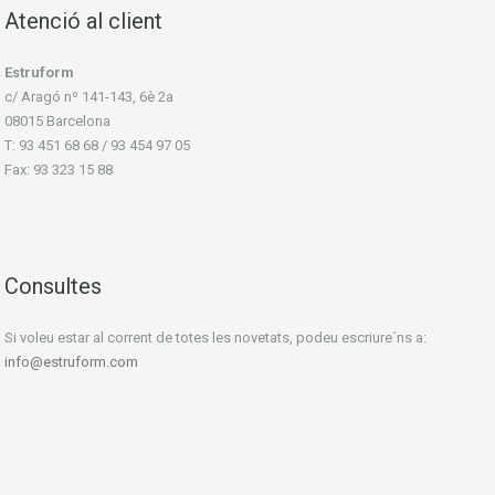
Atenció al client
Estruform
c/ Aragó nº 141-143, 6è 2a
08015 Barcelona
T: 93 451 68 68 / 93 454 97 05
Fax: 93 323 15 88
Consultes
Si voleu estar al corrent de totes les novetats, podeu escriure´ns a:
info@estruform.com