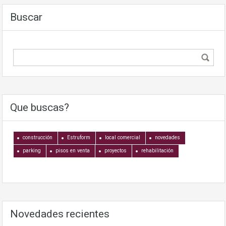
Buscar
Que buscas?
construcción
Estruform
local comercial
novedades
parking
pisos en venta
proyectos
rehabilitación
Novedades recientes