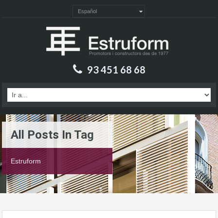
Español
93 451 68 68
All Posts In Tag
Estruform