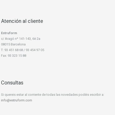
Atención al cliente
Estruform
c/ Aragó nº 141-143, 6è 2a
08015 Barcelona
T: 93 451 68 68 / 93 454 97 05
Fax: 93 323 15 88
Consultas
Si quereis estar al corriente de todas las novedades podéis escribir a:
info@estruform.com