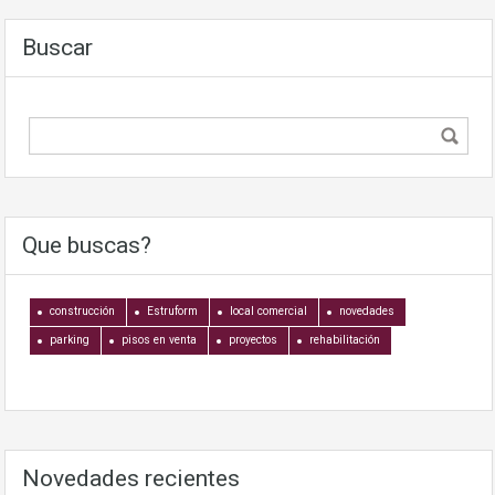
Buscar
Que buscas?
construcción
Estruform
local comercial
novedades
parking
pisos en venta
proyectos
rehabilitación
Novedades recientes