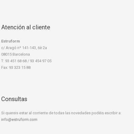
Atención al cliente
Estruform
c/ Aragó nº 141-143, 6è 2a
08015 Barcelona
T: 93 451 68 68 / 93 454 97 05
Fax: 93 323 15 88
Consultas
Si quereis estar al corriente de todas las novedades podéis escribir a:
info@estruform.com